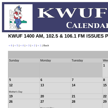
KWUF 1400 AM, 102.5 & 106.1 FM ISSUE
« 6
|
« 5
|
« 4
|
« 3
|
« 2
|
« 1
| Back
Sunday
Monday
Tuesday
We
1
5
6
7
8
12
13
14
15
Mother's Day
19
20
21
22
26
27
28
29