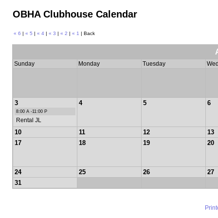
OBHA Clubhouse Calendar
« 6
|
« 5
|
« 4
|
« 3
|
« 2
|
« 1
| Back
Sunday
Monday
Tuesday
Wed
3
4
5
6
8:00 A -11:00 P
Rental JL
10
11
12
13
17
18
19
20
24
25
26
27
31
Prin