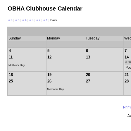
OBHA Clubhouse Calendar
« 6
|
« 5
|
« 4
|
« 3
|
« 2
|
« 1
| Back
Sunday
Monday
Tuesday
Wed
4
5
6
7
11
12
13
14
6:00
Mother's Day
Poo
18
19
20
21
25
26
27
28
Memorial Day
Prin
Ja