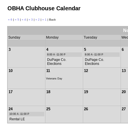
OBHA Clubhouse Calendar
« 6
|
« 5
|
« 4
|
« 3
|
« 2
|
« 1
| Back
N
Sunday
Monday
Tuesday
Wed
3
4
5
6
8:00 A -11:00 P
8:00 A -11:00 P
DuPage Co.
DuPage Co.
Elections
Elections
10
11
12
13
Veterans Day
17
18
19
20
24
25
26
27
10:00 A -11:00 P
Rental LE