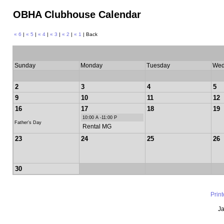
OBHA Clubhouse Calendar
« 6
|
« 5
|
« 4
|
« 3
|
« 2
|
« 1
| Back
Sunday
Monday
Tuesday
Wed
2
3
4
5
9
10
11
12
16
17
18
19
10:00 A -11:00 P
Father's Day
Rental MG
23
24
25
26
30
Prin
Ja