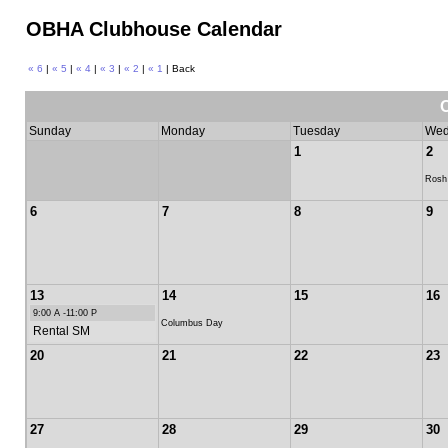
OBHA Clubhouse Calendar
« 6
|
« 5
|
« 4
|
« 3
|
« 2
|
« 1
| Back
Sunday
Monday
Tuesday
Wed
1
2
Rosh
6
7
8
9
13
14
15
16
9:00 A -11:00 P
Columbus Day
Rental SM
20
21
22
23
27
28
29
30