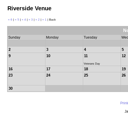
Riverside Venue
« 6
|
« 5
|
« 4
|
« 3
|
« 2
|
« 1
| Back
N
Sunday
Monday
Tuesday
Wed
2
3
4
5
9
10
11
12
Veterans Day
16
17
18
19
23
24
25
26
30
Prin
Ja