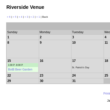
Riverside Venue
« 6
|
« 5
|
« 4
|
« 3
|
« 2
|
« 1
| Back
Sunday
Monday
Tuesday
Wed
1
2
3
4
8
9
10
11
15
16
17
18
1:00 P -8:00 P
St. Patrick's Day
BotB Beer Garden
22
23
24
25
29
30
31
Prin
Ja