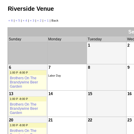
Riverside Venue
« 6
|
« 5
|
« 4
|
« 3
|
« 2
|
« 1
| Back
Se
Sunday
Monday
Tuesday
Wed
1
2
6
7
8
9
1:00 P -8:00 P
Labor Day
Brothers On The
Brandywine Beer
Garden
13
14
15
16
1:00 P -8:00 P
Brothers On The
Brandywine Beer
Garden
20
21
22
23
1:00 P -8:00 P
Brothers On The