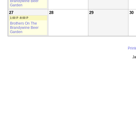
Brandywine Beer
Garden
27
28
29
30
1:00 P -8:00 P
Brothers On The
Brandywine Beer
Garden
Prin
Ja