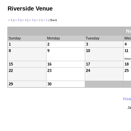
Riverside Venue
« 6
|
« 5
|
« 4
|
« 3
|
« 2
|
« 1
| Back
N
Sunday
Monday
Tuesday
Wed
1
2
3
4
8
9
10
11
Vete
15
16
17
18
22
23
24
25
29
30
Prin
Ja