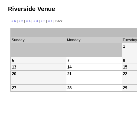
Riverside Venue
« 6
|
« 5
|
« 4
|
« 3
|
« 2
|
« 1
| Back
Sunday
Monday
Tuesday
1
6
7
8
13
14
15
20
21
22
27
28
29