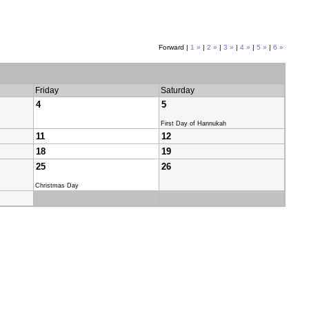
Forward |
1 »
|
2 »
|
3 »
|
4 »
|
5 »
|
6 »
Friday
Saturday
4
5
First Day of Hannukah
11
12
18
19
25
26
Christmas Day