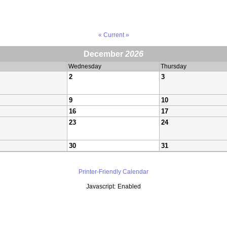
« Current »
December
2026
Wednesday
Thursday
2
3
9
10
16
17
23
24
30
31
Printer-Friendly Calendar
Javascript:
Enabled